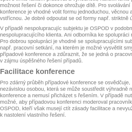
možnost řešení či dokonce ohrožuje dítě. Pro svolávání
konference je vhodné volit formu jednoduchou, věcnou
vstřícnou. Je dobré odpoutat se od formy např. striktně 
V případě nespolupracujíc subjektu je OSPOD v podobní
nespolupracujícího klienta. Ani odborníka ke spolupráci
Pro dobrou spolupráci je vhodné se spolupracujícími su
např. pracovní setkání, na kterém je možné vysvětlit smy
případové konference a zdůraznit, že se jedná o pracovn
v zájmu úspěšného řešení případů.
Facilitace konference
Pro zdárný průběh případové konference se osvědčuje, p
nezávislou osobou, která se může soustředit výhradně 
konference a nemusí přicházet s řešením. V případě nu
možné, aby případovou konferenci moderoval pracovník
OSPOD, kteří však musejí ctít zásady facilitace a nevyu
k nastolení vlastního řešení.