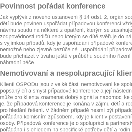
Povinnost pořádat konference
Jak vyplývá z nového ustanovení § 14 odst. 2, orgán so
dětí bude povinen uspořádat případovou konferenci vž
návrhu soudu na některé z opatření, kterým se zasahuj
zodpovědnosti rodičů nebo kterým se dítě svěřuje do ná
s výjimkou případů, kdy je uspořádání případové konfer
nemožné nebo zjevně bezúčelné. Uspořádání případové
bude přicházet v úvahu ještě v průběhu soudního řízení 
náhradní péče.
Nemotivovaní a nespolupracující klien
Klienti OSPODu jsou z velké části nemotivovaní ke spol
popsaný cíl a smysl případové konference a její následn
může pro klienta znamenat dobrý signál a napomoci ke
je, že případová konference je konána v zájmu dětí a rodi
pro hledání řešení. V žádném případě nesmí být případ
pořádána komisním způsobem, kdy je klient v postavení
osoby. Případová konference je o spolupráci a partnerst
pořádána i s ohledem na specifické potřeby dětí a rodin