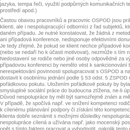
jazyka, tempa řeči, využití podpůrných komunikačních t
prostředí apod.)
Častou obavou pracovníků a pracovnic OSPOD jsou prá
klienti, ale i nespolupracující odborníci z řad subjektů, k
daném případu. Je nutné konstatovat, že žádná z metod 
ani případová konference, nedisponuje efektivními donu
Je tedy zřejmé, že pokud se klient nechce případové ko
(nebo se nedaří ho k účasti motivovat), nezmůže s tím n
Nedostavení se rodiče nebo jiné osoby odpovědné za v
případovou konferenci by nemělo vést k sankcionování t
nerespektování povinnosti spolupracovat s OSPOD a 
dostavit k osobnímu jednání podle § 53 odst. 5 ZSPOD 
pořádkovou pokutu. Uložením pořádkové pokuty by byl
smysluplné sociální práce do budoucna ztížena, ne-li úp
Důvod nespolupráce by měl být samozřejmě znám a měl
V případě, že spočívá např. ve snížení kompetenci rodič
k cílenému plánování podpory či získání této kompetenc
klienta dobře seznámit s možnými důsledky nespoluprác
nespolupráce cílená a užívána např. jako mocenský post
opět s tímto faktem pracovat a vyhodnotit, nakolik tento 