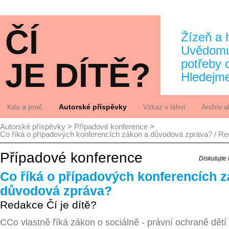
ČÍ
Žízeň a 
Uvědomuj
JE DÍTĚ?
potřeby 
Hledejm
Kdo a proč
Autorské příspěvky
Vzkaz v láhvi
Archív ak
Autorské příspěvky
>
Případové konference
>
Kdo
Archiv
Co říká o případových konferencích zákon a důvodová zpráva? / Red
Proč
Jak to vidí
Případové konference
Diskutujte
Analýzy
Co říká o případových konferencích 
důvodová zpráva?
Redakce Čí je dítě?
CCo vlastně říká zákon o sociálně - právní ochraně dětí