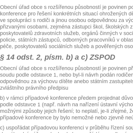
Obecní úřad obce s rozšířenou působností je povinen p
konference pro řešení konkrétních situací ohrožených dětí
ve spolupráci s rodiči a jinou osobou odpovědnou za výc
přizvanými osobami, zejména zástupci škol, školských za
poskytovatelů zdravotních služeb, orgánů činných v sociá
policie, státních zástupců, odborných pracovníků v oblas
péče, poskytovatelů sociálních služeb a pověřených oso
§ 14 odst. 2, písm. b) a c) ZSPOD
Obecní úřad obce s rozšířenou působností je povinen 
soudu podle odstavce 1, nebo byl-li návrh podán rodič
odpovědnou za výchovu dítěte anebo státním zastupitel
zvláštního právního předpisu
b) v rámci případové konference předem projednat dův
podle odstavce 1 (např. návrh na nařízení ústavní výcho
možnými způsoby jejich řešení; to neplatí, je-li zřejmé, 
případové konference by bylo nemožné nebo zjevně ne
c) uspořádat případovou konferenci v průběhu řízení sou