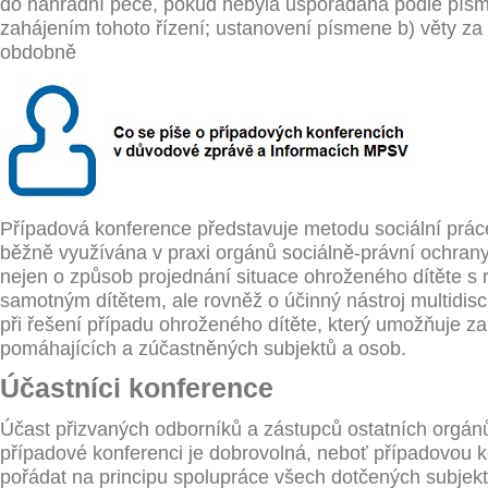
do náhradní péče, pokud nebyla uspořádána podle písme
zahájením tohoto řízení; ustanovení písmene b) věty za 
obdobně
Případová konference představuje metodu sociální práce,
běžně využívána v praxi orgánů sociálně-právní ochrany
nejen o způsob projednání situace ohroženého dítěte s r
samotným dítětem, ale rovněž o účinný nástroj multidisc
při řešení případu ohroženého dítěte, který umožňuje za
pomáhajících a zúčastněných subjektů a osob.
Účastníci konference
Účast přizvaných odborníků a zástupců ostatních orgán
případové konferenci je dobrovolná, neboť případovou ko
pořádat na principu spolupráce všech dotčených subjekt