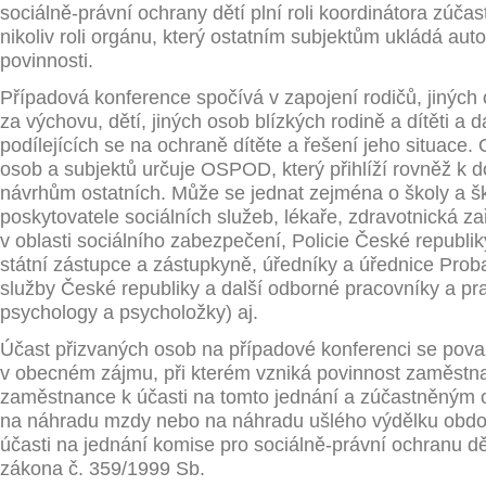
sociálně-právní ochrany dětí plní roli koordinátora zúča
nikoliv roli orgánu, který ostatním subjektům ukládá auto
povinnosti.
Případová konference spočívá v zapojení rodičů, jinýc
za výchovu, dětí, jiných osob blízkých rodině a dítěti a d
podílejících se na ochraně dítěte a řešení jeho situace
osob a subjektů určuje OSPOD, který přihlíží rovněž k 
návrhům ostatních. Může se jednat zejména o školy a šk
poskytovatele sociálních služeb, lékaře, zdravotnická za
v oblasti sociálního zabezpečení, Policie České republiky
státní zástupce a zástupkyně, úředníky a úřednice Prob
služby České republiky a další odborné pracovníky a pr
psychology a psycholožky) aj.
Účast přizvaných osob na případové konferenci se považ
v obecném zájmu, při kterém vzniká povinnost zaměstna
zaměstnance k účasti na tomto jednání a zúčastněným
na náhradu mzdy nebo na náhradu ušlého výdělku obdo
účasti na jednání komise pro sociálně-právní ochranu dě
zákona č. 359/1999 Sb.